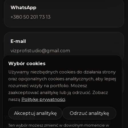
WhatsApp
+380 50 201 73 13
E-mail
vizprofistudio@gmail.com
Wybór cookies
Używamy niezbędnych cookies do działania strony
Telefon
oraz opcjonalnych cookies analitycznych, aby lepiej
+48 880 628 308
rozumieć wizyty na portfolio. Możesz
zaakceptować analitykę lub ją odrzucić. Zobacz
naszą
Politykę prywatności
.
Akceptuj analitykę
Odrzuć analitykę
VizProfi Studio
Wszelkie prawa zastrzeżone. ©
Polityka prywatności
Ten wybór możesz zmienić w dowolnym momencie w
Ustawienia cookies