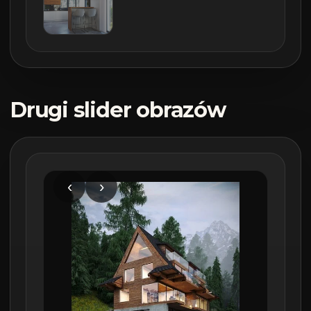
Drugi slider obrazów
‹
›